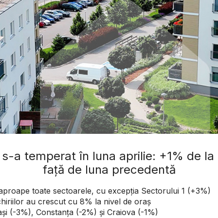
or s-a temperat în luna aprilie: +1% de l
față de luna precedentă
n aproape toate sectoarele, cu excepția Sectorului 1 (+3%)
chiriilor au crescut cu 8% la nivel de oraș
Iași (-3%), Constanța (-2%) și Craiova (-1%)