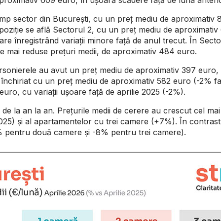
scump sector din București, cu un preț mediu de aproximativ
oziție se află Sectorul 2, cu un preț mediu de aproximativ
e înregistrând variații minore față de anul trecut. În Sector
e mai reduse prețuri medii, de aproximativ 484 euro.
 garsonierele au avut un preț mediu de aproximativ 397 euro,
chiriat cu un preț mediu de aproximativ 582 euro (-2% faț
uro, cu variații ușoare față de aprilie 2025 (-2%).
 de la an la an. Prețurile medii de cerere au crescut cel mai 
25) și al apartamentelor cu trei camere (+7%). În contrast, 
 pentru două camere și -8% pentru trei camere).