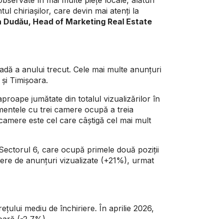
 chiriașilor, care devin mai atenți la
 Dudău, Head of Marketing Real Estate
ioadă a anului trecut. Cele mai multe anunțuri
 și Timișoara.
oape jumătate din totalul vizualizărilor în
amentele cu trei camere ocupă a treia
 camere este cel care câștigă cel mai mult
i Sectorul 6, care ocupă primele două poziții
ștere de anunțuri vizualizate (+21%), urmat
prețului mediu de închiriere. În aprilie 2026,
oară (-2,7%).