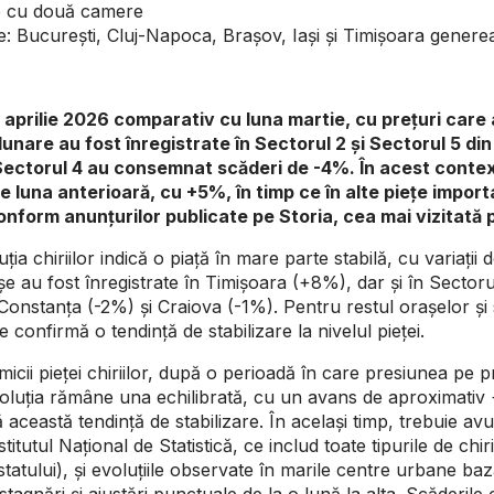
le cu două camere
e: București, Cluj-Napoca, Brașov, Iași și Timișoara genere
n aprilie 2026 comparativ cu luna martie, cu prețuri care
lunare au fost înregistrate în Sectorul 2 și Sectorul 5 di
 Sectorul 4 au consemnat scăderi de -4%. În acest contex
 de luna anterioară, cu +5%, în timp ce în alte piețe imp
onform anunțurilor publicate pe Storia, cea mai vizitată 
uția chiriilor indică o piață în mare parte stabilă, cu variați
șe au fost înregistrate în Timișoara (+8%), dar și în Sectoru
Constanța (-2%) și Craiova (-1%). Pentru restul orașelor și s
 confirmă o tendință de stabilizare la nivelul pieței.
icii pieței chiriilor, după o perioadă în care presiunea pe pr
luția rămâne una echilibrată, cu un avans de aproximativ +
ceastă tendință de stabilizare. În același timp, trebuie avut
nstitutul Național de Statistică, ce includ toate tipurile de ch
statului), și evoluțiile observate în marile centre urbane baz
gnări și ajustări punctuale de la o lună la alta. Scăderile o