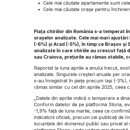
Cele mai căutate apartamente sunt ce
Cele mai căutate orașe pentru închirier
Piața chiriilor din România s-a temperat î
orașelor analizate. Cele mai mari ajustări 
(-6%) și Arad (-5%), în timp ce Brașov și
analizate în care chiriile au crescut față
sau Craiova, prețurile au rămas stabile, c
Raportat la luna aprilie a anului trecut, evol
analizate. Singurele creșteri anuale per ora
s-au înregistrat în piețe precum Iași (-3%), 
rămas similar cu cel din aprilie 2025, ceea ce
„Datele din aprilie indică o temperare a dinam
Conform datelor de pe platforma Storia, evo
-1,9% față de luna martie, ceea ce confirmă a
indicatorii oficiali, precum cei publicați de I
locuințele din domeniul public sau privat al 
platforma Storia, unde vedem mai degrabă sta