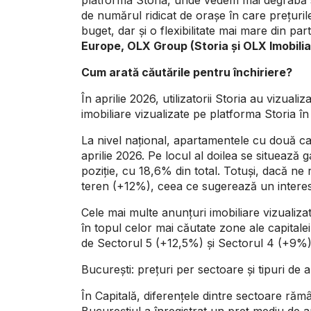
de numărul ridicat de orașe în care prețuri
buget, dar și o flexibilitate mai mare din part
Europe, OLX Group (Storia și OLX Imobilia
Cum arată căutările pentru închiriere?
În aprilie 2026, utilizatorii Storia au vizua
imobiliare vizualizate pe platforma Storia în
La nivel național, apartamentele cu două ca
aprilie 2026. Pe locul al doilea se situează
poziție, cu 18,6% din total. Totuși, dacă ne
teren (+12%), ceea ce sugerează un interes 
Cele mai multe anunțuri imobiliare vizualizat
în topul celor mai căutate zone ale capitale
de Sectorul 5 (+12,5%) și Sectorul 4 (+9%)
București: prețuri per sectoare și tipuri de
În Capitală, diferențele dintre sectoare rămân 
Bucureștiul a înregistrat un preț mediu de 