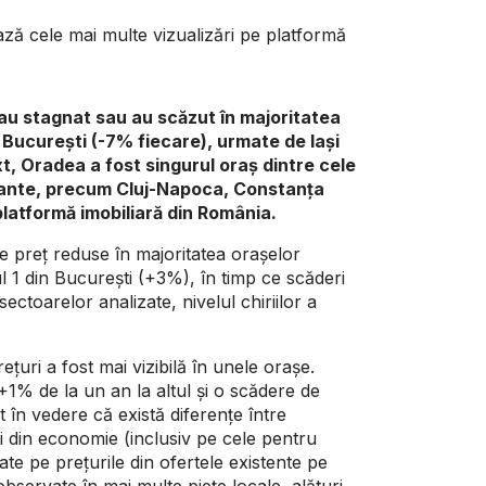
ază cele mai multe vizualizări pe platformă
 au stagnat sau au scăzut în majoritatea
n București (-7% fiecare), urmate de Iași
t, Oradea a fost singurul oraș dintre cele
ortante, precum Cluj-Napoca, Constanța
platformă imobiliară din România.
i de preț reduse în majoritatea orașelor
l 1 din București (+3%), în timp ce scăderi
ectoarelor analizate, nivelul chiriilor a
ețuri a fost mai vizibilă în unele orașe.
1% de la un an la altul și o scădere de
 în vedere că există diferențe între
irii din economie (inclusiv pe cele pentru
ate pe prețurile din ofertele existente pe
bservate în mai multe piețe locale, alături