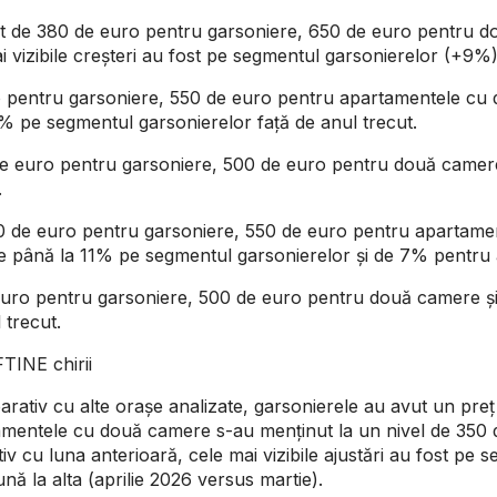
fost de 380 de euro pentru garsoniere, 650 de euro pentru 
 vizibile creșteri au fost pe segmentul garsonierelor (+9%
uro pentru garsoniere, 550 de euro pentru apartamentele cu
% pe segmentul garsonierelor față de anul trecut.
0 de euro pentru garsoniere, 500 de euro pentru două camer
.
a 390 de euro pentru garsoniere, 550 de euro pentru aparta
de până la 11% pe segmentul garsonierelor și de 7% pentru
0 euro pentru garsoniere, 500 de euro pentru două camere ș
 trecut.
FTINE chirii
rativ cu alte orașe analizate, garsonierele au avut un preț 
amentele cu două camere s-au menținut la un nivel de 350 d
cu luna anterioară, cele mai vizibile ajustări au fost pe 
lună la alta (aprilie 2026 versus martie).