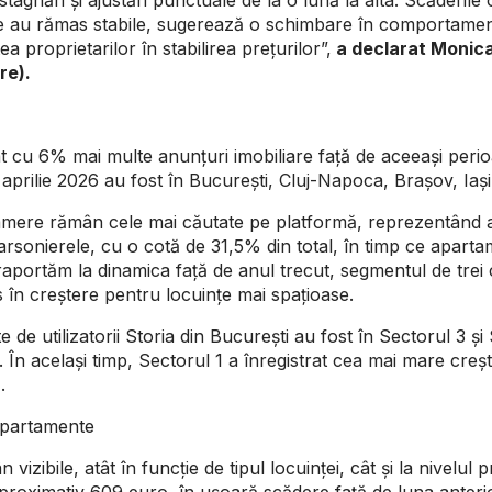
le au rămas stabile, sugerează o schimbare în comportamentul
ea proprietarilor în stabilirea prețurilor”,
a declarat Monica
re).
lizat cu 6% mai multe anunțuri imobiliare față de aceeași per
 aprilie 2026 au fost în București, Cluj-Napoca, Brașov, Iași
mere rămân cele mai căutate pe platformă, reprezentând apr
 garsonierele, cu o cotă de 31,5% din total, în timp ce apart
 raportăm la dinamica față de anul trecut, segmentul de trei
în creștere pentru locuințe mai spațioase.
e de utilizatorii Storia din București au fost în Sectorul 3 ș
i. În același timp, Sectorul 1 a înregistrat cea mai mare cre
.
 apartamente
vizibile, atât în funcție de tipul locuinței, cât și la nivelul 
aproximativ 609 euro, în ușoară scădere față de luna anteri