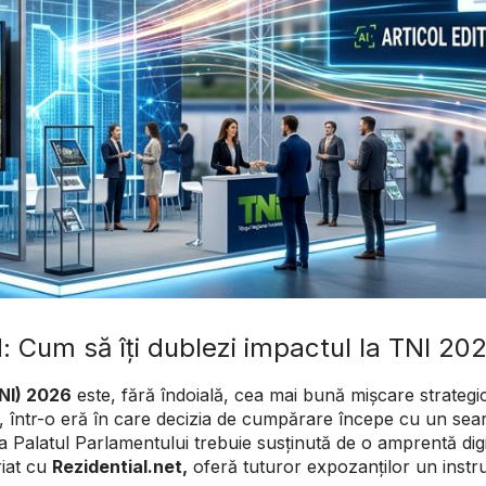
 Cum să îți dublezi impactul la TNI 2026
TNI) 2026
este, fără îndoială, cea mai bună mișcare strategic
Însă, într-o eră în care decizia de cumpărare începe cu un se
la Palatul Parlamentului trebuie susținută de o amprentă digi
riat cu
Rezidential.net,
oferă tuturor expozanților un instr