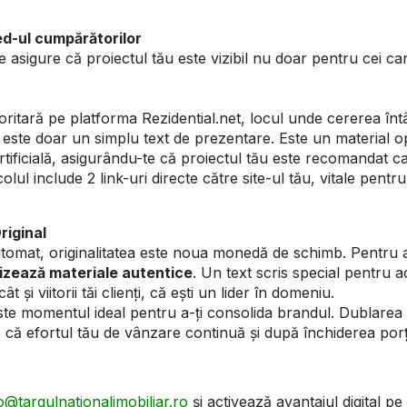
eed-ul cumpărătorilor
 asigure că proiectul tău este vizibil nu doar pentru cei care
.
itară pe platforma Rezidential.net, locul unde cererea întâl
 este doar un simplu text de prezentare. Este un material op
artificială, asigurându-te că proiectul tău este recomandat c
icolul include 2 link-uri directe către site-ul tău, vitale pent
riginal
utomat, originalitatea este noua monedă de schimb. Pentru 
izează materiale autentice
. Un text scris special pentru a
t și viitorii tăi clienți, că ești un lider în domeniu.
ste momentul ideal pentru a-ți consolida brandul. Dublarea 
că efortul tău de vânzare continuă și după închiderea porți
o@targulnationalimobiliar.ro
și activează avantajul digital p