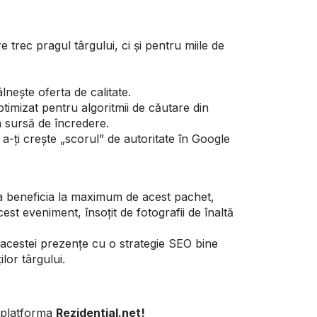
 trec pragul târgului, ci și pentru miile de
nește oferta de calitate.
timizat pentru algoritmii de căutare din
a sursă de încredere.
ru a-ți crește „scorul” de autoritate în Google
a beneficia la maximum de acest pachet,
cest eveniment, însoțit de fotografii de înaltă
acestei prezențe cu o strategie SEO bine
lor târgului.
e platforma
Rezidential.net!