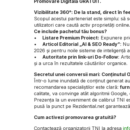
Promovare Digitală GRATUIT.
Vizibilitate 360°: De la stand, direct în f
Scopul acestui parteneriat este simplu: să se
utilizatori care caută activ proprietăți online
Ce include pachetul tău bonus?
•
Listare Premium Proiect:
Expunere prior
•
Articol Editorial „AI & SEO Ready”
: Nu
2026 și pentru noile sisteme de inteligență 
•
Autoritate prin link-uri Do-Follow
: Art
și a urca în rezultatele căutărilor organice.
Secretul unei conversii mari: Conținutul O
Într-o lume inundată de conținut generat a
recomandarea specialiștilor este clară:
furn
calitate, va convinge atât algoritmii Google, câ
Prezența la un eveniment de calibrul TNI e
pusă la punct pe Rezidential.net garantează 
Cum activezi promovarea gratuită?
Contactează organizatorii TNI la adresa
inf