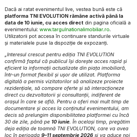
Dacă ai ratat evenimentul live, vestea bună este că
platforma TNI EVOLUTION rămâne activă până la
data de 10 iunie, cu acces direct
din pagina oficială a
evenimentului:
www.targulnationalimobiliar.ro
.
Utilizatorii pot accesa în continuare standurile virtuale
și materialele puse la dispoziție de expozanți.
„Interesul crescut pentru ediția TNI EVOLUTION
confirmă faptul că publicul își dorește acces rapid și
eficient la informații actualizate din piața imobiliară,
într-un format flexibil și ușor de utilizat. Platforma
digitală a permis vizitatorilor să analizeze proiecte
rezidențiale, să compare oferte și să interacționeze
direct cu dezvoltatorii și consultanții, indiferent de
orașul în care se află. Pentru a oferi mai mult timp de
documentare și acces la conținutul evenimentului, am
decis să prelungim disponibilitatea platformei cu încă
30 de zile, până pe
10 iunie
. În același timp, pregătim
deja ediția de toamnă TNI EVOLUTION, care va avea
loc în perioada
9–11 septembrie 2026
și va aduce noi