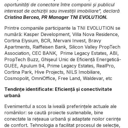
oportunități de conectare între companii și publicul
interesat de achiziții sau investiții imobiliare”, declară
Cristina Bercea, PR Manager TNI EVOLUTION.
Printre companiile participante la TNI EVOLUTION se
numără: Kasper Development, Villa Nova Residence,
Cortina Elysium, BCR, Mervani Invest, Bravy
Apartments, Raiffeisen Bank, Silicon Valley PropTech
Association, CEC BANK, Prime Legacy Estates, ABI,
PropTech Buzz, Ghișeul Unic de Eficiență Energetică-
GUEE, Apulum 94, Prime Legacy Estates, RealPro,
Cortina Park, Hive Projects, NILS Imobiliare,
Cosmopolit, OmniOffice, Free Land, Waldevar, etc
Tendințe identificate: Eficiență și conectivitate
urbană
Evenimentul a scos la iveală preferințele actuale ale
românilor: se caută proiecte sustenabile, bine
conectate la rețeaua urbană și adaptate noilor cerințe
de confort. Tehnologia a facilitat procesul de selecție,