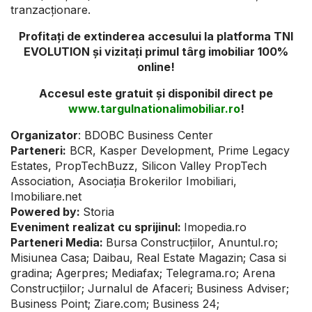
tranzacționare.
Profitați de extinderea accesului la platforma TNI
EVOLUTION și vizitați primul târg imobiliar 100%
online!
Accesul este gratuit și disponibil direct pe
www.targulnationalimobiliar.ro
!
Organizator
: BDOBC Business Center
Parteneri:
BCR, Kasper Development, Prime Legacy
Estates, PropTechBuzz, Silicon Valley PropTech
Association, Asociația Brokerilor Imobiliari,
Imobiliare.net
Powered by:
Storia
Eveniment realizat cu sprijinul:
Imopedia.ro
Parteneri Media:
Bursa Construcțiilor, Anuntul.ro;
Misiunea Casa; Daibau, Real Estate Magazin; Casa si
gradina; Agerpres; Mediafax; Telegrama.ro; Arena
Construcțiilor; Jurnalul de Afaceri; Business Adviser;
Business Point; Ziare.com; Business 24;