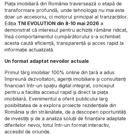
Piața imobiliară din România traversează o etapă de
transformare profundă, unde tehnologia nu mai este
doar un accesoriu, ci motorul principal al tranzacțiilor.
Ediția
TNI EVOLUTION din 8-10 mai 2026
a
demonstrat că interesul pentru achiziții rămâne ridicat,
însă comportamentul cumpărătorului s-a schimbat:
acesta caută eficiență, transparență și acces rapid la
informație actualizată.
Un format adaptat nevoilor actuale
Primul târg imobiliar 100% online din țară a adus
împreună dezvoltatori, agenții imobiliare și consultanți
financiari într-un spațiu digital integrat, conceput
pentru a facilita accesul rapid și direct la piața
imobiliară. Evenimentul a oferit publicului larg
posibilitatea de a explora proiecte rezidențiale din
România și din străinătate, de a descoperi oportunități
de investiții și de a analiza soluții de finanțare adaptate
diferitelor nevoi, totul într-un format interactiv,
accesibil de oriunde.