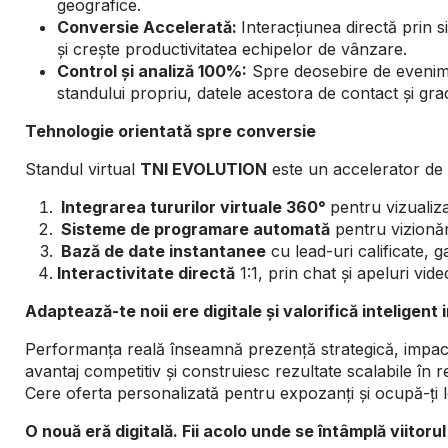
geografice.
Conversie Accelerată:
Interacțiunea directă prin s
și crește productivitatea echipelor de vânzare.
Control și analiză 100%:
Spre deosebire de eveniment
standului propriu, datele acestora de contact și gra
Tehnologie orientată spre conversie
Standul virtual
TNI EVOLUTION
este un accelerator de 
Integrarea tururilor virtuale 360°
pentru vizualiza
Sisteme de programare automată
pentru vizionări
Bază de date instantanee
cu lead-uri calificate, 
Interactivitate directă
1:1, prin chat și apeluri vid
Adaptează-te noii ere digitale și valorifică inteligen
Performanța reală înseamnă prezență strategică, impact m
avantaj competitiv și construiesc rezultate scalabile în re
Cere oferta personalizată pentru expozanți și ocupă-ți l
O nouă eră digitală. Fii acolo unde se întâmplă viitorul