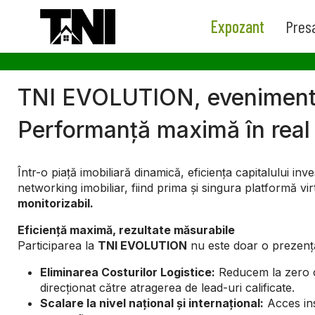
Expozant
Pres
TNI EVOLUTION, evenimen
Performanță maximă în real e
Într-o piață imobiliară dinamică, eficiența capitalului in
networking imobiliar, fiind prima și singura platformă v
monitorizabil.
Eficiență maximă, rezultate măsurabile
Participarea la
TNI EVOLUTION
nu este doar o prezență 
Eliminarea Costurilor Logistice:
Reducem la zero che
direcționat către atragerea de lead-uri calificate.
Scalare la nivel național și internațional:
Acces inst