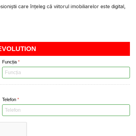
niștii care înțeleg că viitorul imobiliarelor este digital,
 EVOLUTION
Funcția
*
Telefon
*