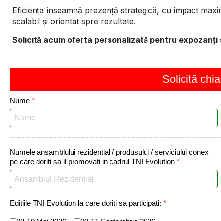
Eficiența înseamnă prezență strategică, cu impact maxi
scalabil și orientat spre rezultate.
Solicită acum oferta personalizată pentru expozanți 
Solicită chi
Nume
*
Numele ansamblului rezidential / produsului / serviciului conex
pe care doriti sa il promovati in cadrul TNI Evolution
*
Editiile TNI Evolution la care doriti sa participati:
*