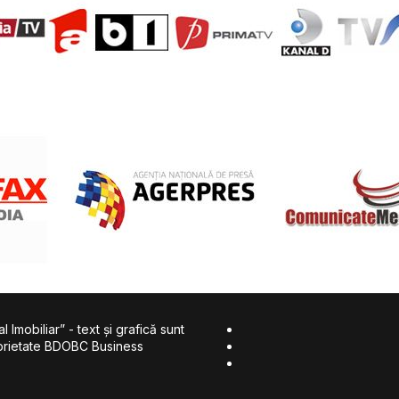
 Imobiliar” - text şi grafică sunt
roprietate BDOBC Business