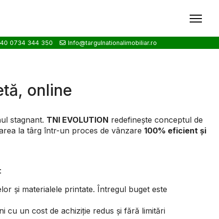
40 0734 344 350
Info@targulnationalimobiliar.ro
tă, online
unul stagnant.
TNI EVOLUTION
redefinește conceptul de
iparea la târg într-un proces de vânzare
100% eficient și
:
or și materialele printate. Întregul buget este
ni cu un cost de achiziție redus și fără limitări