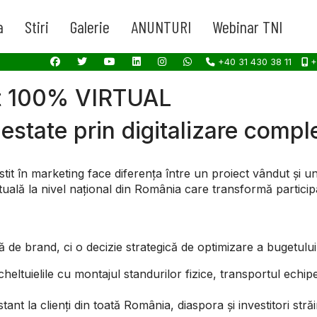
a
Stiri
Galerie
ANUNTURI
Webinar TNI
+40 31 430 38 11
+
t 100% VIRTUAL
state prin digitalizare comple
vestit în marketing face diferența între un proiect vândut și 
irtuală la nivel național din România care transformă partic
de brand, ci o decizie strategică de optimizare a bugetului
ltuielile cu montajul standurilor fizice, transportul echipel
ant la clienți din toată România, diaspora și investitori străi