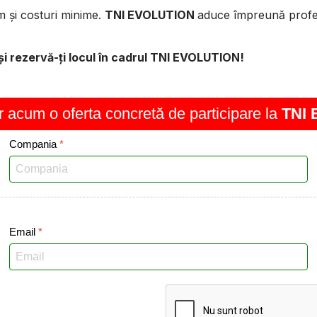
m și costuri minime.
TNI EVOLUTION
aduce împreună profesio
și rezervă-ți locul în cadrul TNI EVOLUTION!
ar acum o oferta concretă de participare la
TNI
Compania
*
Email
*