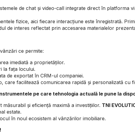
istemele de chat și video-call integrate direct în platforma
ele fizice, aici fiecare interacțiune este înregistrată. Prim
dul de interes reflectat prin accesarea materialelor prezenta
vânzări ce permite:
rea imediată a proprietăților.
 la fața locului.
gata de exportat în CRM-ul companiei.
eo, care facilitează comunicarea rapidă și personalizată cu fi
t instrumentele pe care tehnologia actuală le pune la disp
ăsurabil și eficiență maximă a investițiilor.
TNI EVOLUTI
al estate.
ocul în noul ecosistem al vânzărilor imobiliare.
!