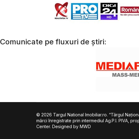
Comunicate pe fluxuri de știri:
© 2026 Targul National Imobiliar.ro. “Târgul Naţional
mărci înregistrate prin intermediul Ag.P.I. PIVA, p
Center. Designed by MWD