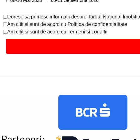
08-10 Mai 2026
09-11 Septembrie 2026
Terms of Service
*
Doresc sa primesc informatii despre Targul National Imobiliar 
Politica de confidentialitate
*
Am citit si sunt de acord cu Politica de confidentialitate
Am citit si sunt de acord cu Termeni si conditii